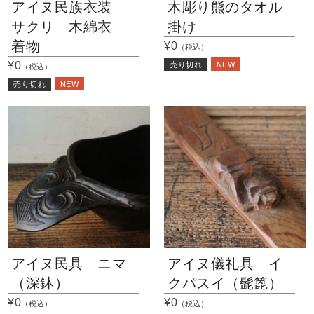
アイヌ民族衣装
木彫り熊のタオル
サクリ 木綿衣
掛け
着物
¥0
（税込）
NEW
¥0
売り切れ
（税込）
NEW
売り切れ
アイヌ民具 ニマ
アイヌ儀礼具 イ
（深鉢）
クパスイ（髭箆）
¥0
¥0
（税込）
（税込）