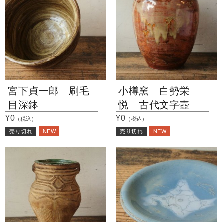
宮下貞一郎 刷毛
小樽窯 白勢栄
目深鉢
悦 古代文字壺
¥0
¥0
（税込）
（税込）
NEW
NEW
売り切れ
売り切れ