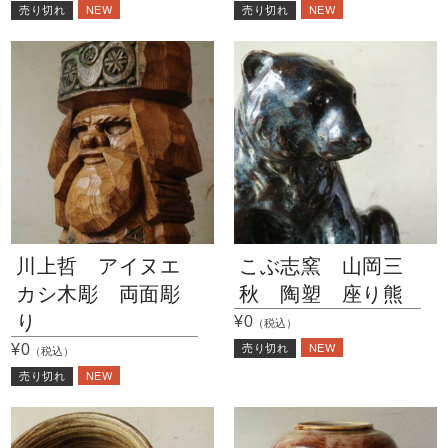
NEW
NEW
売り切れ
売り切れ
川上哲 アイヌエ
こぶ志窯 山岡三
カシ木彫 両面彫
秋 陶塑 座り熊
り
¥0
（税込）
NEW
¥0
売り切れ
（税込）
NEW
売り切れ