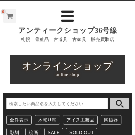
0
アンティークショップ36号線
札幌 骨董品 古道具 古家具 販売買取店
オンラインショップ
online shop
全件表示
木彫り熊
アイヌ工芸品
陶磁器
彫刻
絵画
SALE
SOLD OUT