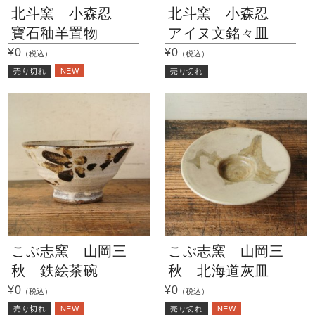
北斗窯 小森忍
北斗窯 小森忍
寶石釉羊置物
アイヌ文銘々皿
¥0
¥0
（税込）
（税込）
NEW
売り切れ
売り切れ
こぶ志窯 山岡三
こぶ志窯 山岡三
秋 鉄絵茶碗
秋 北海道灰皿
¥0
¥0
（税込）
（税込）
NEW
NEW
売り切れ
売り切れ