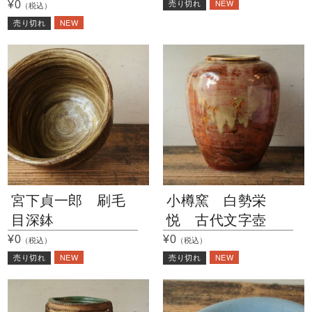
NEW
¥0
売り切れ
（税込）
NEW
売り切れ
宮下貞一郎 刷毛
小樽窯 白勢栄
目深鉢
悦 古代文字壺
¥0
¥0
（税込）
（税込）
NEW
NEW
売り切れ
売り切れ