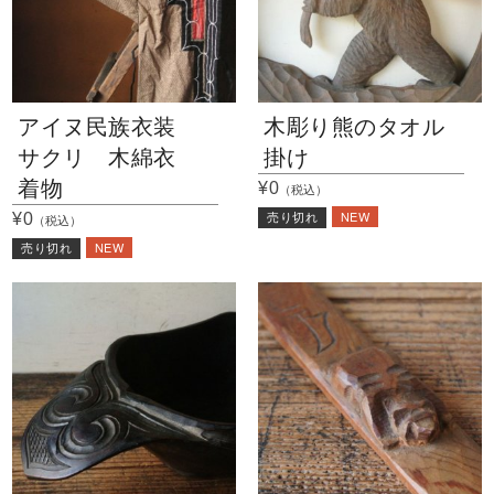
アイヌ民族衣装
木彫り熊のタオル
サクリ 木綿衣
掛け
着物
¥0
（税込）
NEW
¥0
売り切れ
（税込）
NEW
売り切れ