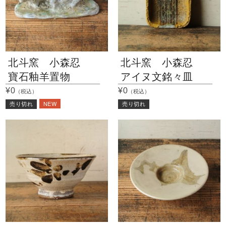
北斗窯 小森忍
北斗窯 小森忍
寶石釉羊置物
アイヌ文銘々皿
¥0
¥0
（税込）
（税込）
NEW
売り切れ
売り切れ