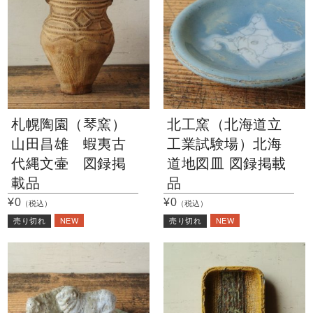
札幌陶園（琴窯）
北工窯（北海道立
山田昌雄 蝦夷古
工業試験場）北海
代縄文壷 図録掲
道地図皿 図録掲載
載品
品
¥0
¥0
（税込）
（税込）
NEW
NEW
売り切れ
売り切れ