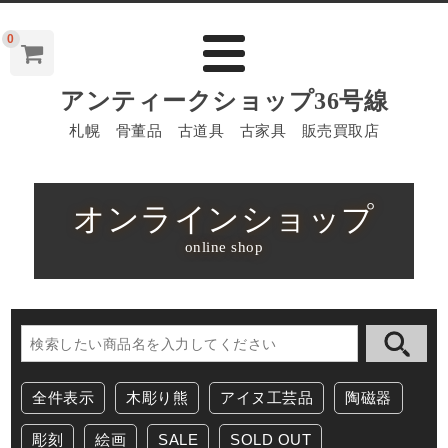
0
アンティークショップ36号線
札幌 骨董品 古道具 古家具 販売買取店
オンラインショップ
online shop
全件表示
木彫り熊
アイヌ工芸品
陶磁器
彫刻
絵画
SALE
SOLD OUT