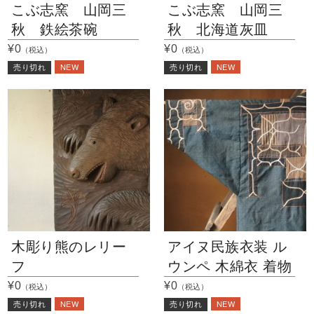
こぶ志窯 山岡三
こぶ志窯 山岡三
秋 鉄絵茶碗
秋 北海道灰皿
¥0
¥0
（税込）
（税込）
NEW
NEW
売り切れ
売り切れ
木彫り熊のレリー
アイヌ民族衣装 ル
フ
ウンペ 木綿衣 着物
¥0
¥0
（税込）
（税込）
NEW
NEW
売り切れ
売り切れ