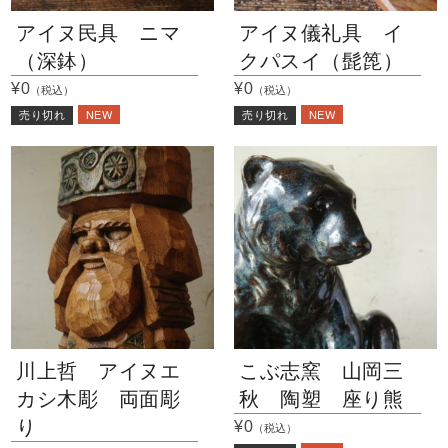
アイヌ民具 ニマ
アイヌ儀礼具 イ
（深鉢）
クパスイ（髭箆）
¥0
¥0
（税込）
（税込）
NEW
NEW
売り切れ
売り切れ
川上哲 アイヌエ
こぶ志窯 山岡三
カシ木彫 両面彫
秋 陶塑 座り熊
り
¥0
（税込）