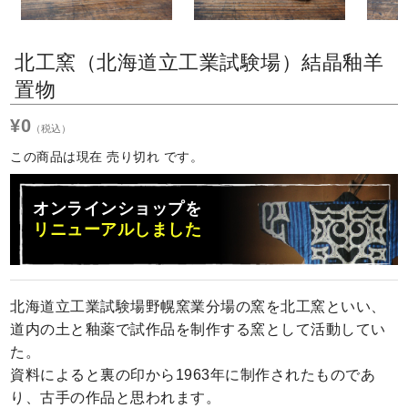
Next
北工窯（北海道立工業試験場）結晶釉羊
置物
¥0
（税込）
この商品は現在 売り切れ です。
オンラインショップを
リニューアルしました
北海道立工業試験場野幌窯業分場の窯を北工窯といい、
道内の土と釉薬で試作品を制作する窯として活動してい
た。
資料によると裏の印から1963年に制作されたものであ
り、古手の作品と思われます。