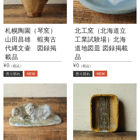
札幌陶園（琴窯）
北工窯（北海道立
山田昌雄 蝦夷古
工業試験場）北海
代縄文壷 図録掲
道地図皿 図録掲載
載品
品
¥0
¥0
（税込）
（税込）
NEW
NEW
売り切れ
売り切れ