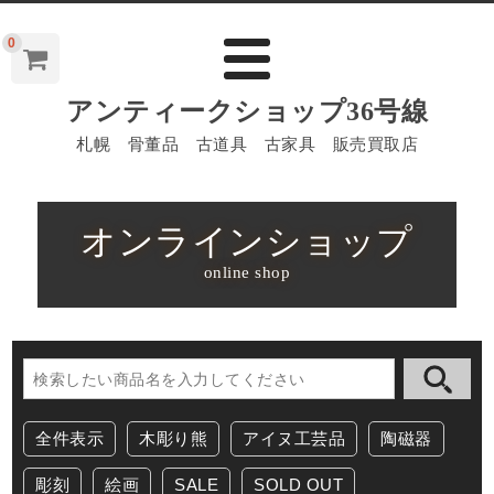
0
アンティークショップ36号線
札幌 骨董品 古道具 古家具 販売買取店
オンラインショップ
online shop
全件表示
木彫り熊
アイヌ工芸品
陶磁器
彫刻
絵画
SALE
SOLD OUT