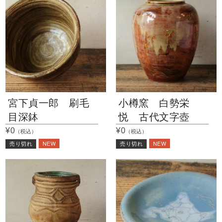
宮下貞一郎 刷毛
小樽窯 白勢栄
目深鉢
悦 古代文字壺
¥0
¥0
（税込）
（税込）
NEW
NEW
売り切れ
売り切れ