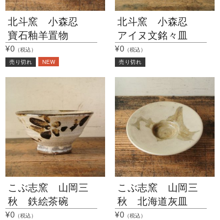
北斗窯 小森忍
北斗窯 小森忍
寶石釉羊置物
アイヌ文銘々皿
¥0
¥0
（税込）
（税込）
NEW
売り切れ
売り切れ
こぶ志窯 山岡三
こぶ志窯 山岡三
秋 鉄絵茶碗
秋 北海道灰皿
¥0
¥0
（税込）
（税込）