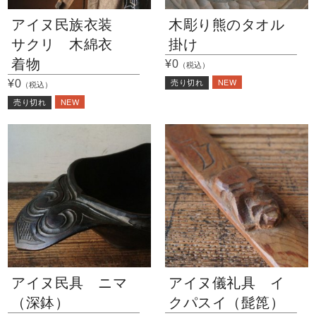
アイヌ民族衣装
木彫り熊のタオル
サクリ 木綿衣
掛け
着物
¥0
（税込）
NEW
¥0
売り切れ
（税込）
NEW
売り切れ
アイヌ民具 ニマ
アイヌ儀礼具 イ
（深鉢）
クパスイ（髭箆）