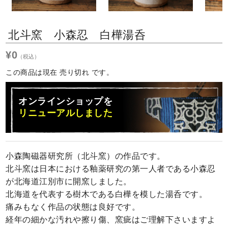
Next
北斗窯 小森忍 白樺湯呑
¥0
（税込）
この商品は現在 売り切れ です。
オンラインショップを
リニューアルしました
小森陶磁器研究所（北斗窯）の作品です。
北斗窯は日本における釉薬研究の第一人者である小森忍
が北海道江別市に開窯しました。
北海道を代表する樹木である白樺を模した湯呑です。
痛みもなく作品の状態は良好です。
経年の細かな汚れや擦り傷、窯疵はご理解下さいますよ