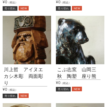
¥0
¥0
（税込）
（税込）
NEW
NEW
売り切れ
売り切れ
川上哲 アイヌエ
こぶ志窯 山岡三
カシ木彫 両面彫
秋 陶塑 座り熊
り
¥0
（税込）
NEW
¥0
売り切れ
（税込）
NEW
売り切れ