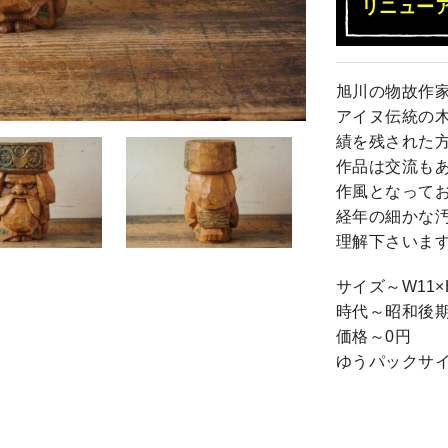
リニュー
旭川の物故作
アイヌ伝統の
績を残された
作品は交流も
作風となって
経年の細かな
理解下さいま
サイズ～W11×H
時代～昭和後
価格～0円
ゆうパックサイ