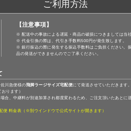
ご利用方法
【注意事項】
※ 配送中の事故による遅延・商品の破損につきましては当
※ 代金引換の際は、代引き手数料500円が発生致します。
※ 銀行振込の際に発生する振込手数料はご負担ください。
品の発送ができませんのでご了承ください。
て
、佐川急便様の
飛脚ラージサイズ宅配便
にて発送させていただきます
ております）
の場合、中継料が別途加算され都度変わるため、ご注文頂いたあとに
配便 料金表（※別ウインドウで公式サイトが開きます）