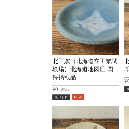
北工窯（北海道立工業試
験場）北海道地図皿 図
録掲載品
¥
¥0
（税込）
NEW
売り切れ