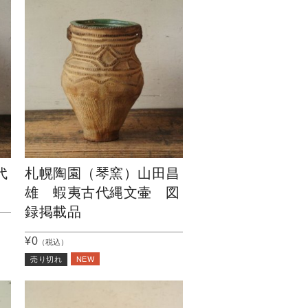
代
札幌陶園（琴窯）山田昌
雄 蝦夷古代縄文壷 図
録掲載品
¥0
（税込）
NEW
売り切れ