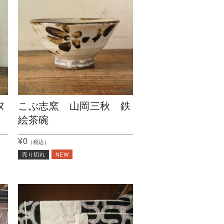
ヌ
こぶ志窯 山岡三秋 鉄
絵茶碗
¥0
（税込）
NEW
売り切れ