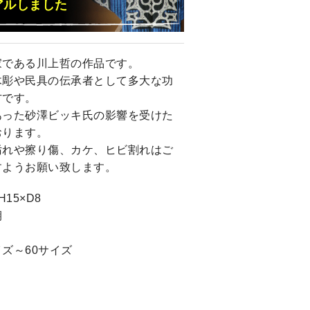
アルしました
家である川上哲の作品です。
木彫や民具の伝承者として多大な功
方です。
あった砂澤ビッキ氏の影響を受けた
おります。
汚れや擦り傷、カケ、ヒビ割れはご
すようお願い致します。
15×D8
期
ズ～60サイズ