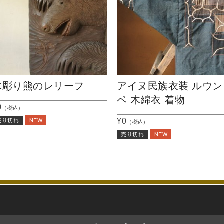
木彫り熊のレリーフ
アイヌ民族衣装 ルウン
ペ 木綿衣 着物
0
（税込）
NEW
¥0
売り切れ
（税込）
NEW
売り切れ