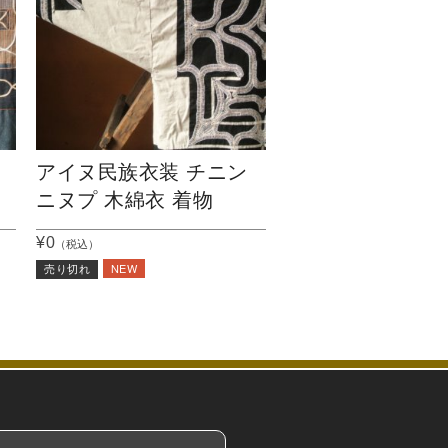
アイヌ民族衣装 チニン
ニヌプ 木綿衣 着物
¥0
（税込）
NEW
売り切れ