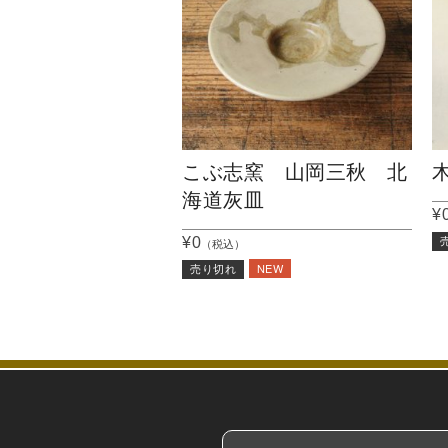
こぶ志窯 山岡三秋 北
海道灰皿
¥
¥0
（税込）
NEW
売り切れ