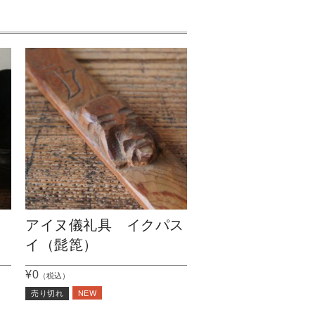
アイヌ儀礼具 イクパス
イ（髭箆）
¥0
（税込）
NEW
売り切れ