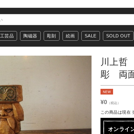
工芸品
陶磁器
彫刻
絵画
SALE
SOLD OUT
川上哲
彫 両
NEW
¥0
（税込）
この商品は現在 
オンライ