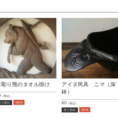
木彫り熊のタオル掛け
アイヌ民具 ニマ（深
鉢）
0
（税込）
NEW
¥0
売り切れ
（税込）
NEW
売り切れ