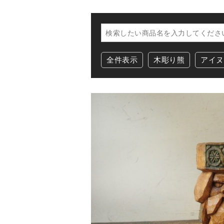
全件表示
木彫り熊
アイヌ