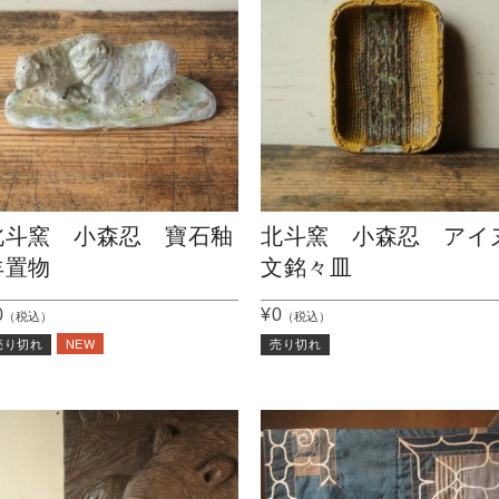
北斗窯 小森忍 寶石釉
北斗窯 小森忍 アイ
羊置物
文銘々皿
0
¥0
（税込）
（税込）
NEW
売り切れ
売り切れ