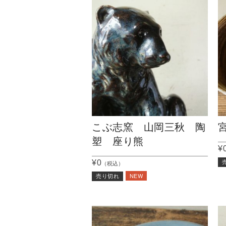
こぶ志窯 山岡三秋 陶
塑 座り熊
¥
¥0
（税込）
NEW
売り切れ