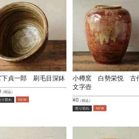
宮下貞一郎 刷毛目深鉢
小樽窯 白勢栄悦 古
文字壺
0
（税込）
NEW
¥0
売り切れ
（税込）
NEW
売り切れ