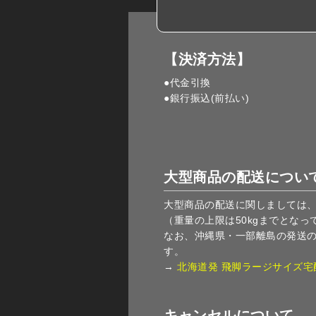
【決済方法】
●代金引換
●銀行振込(前払い)
大型商品の配送につい
大型商品の配送に関しましては
（重量の上限は50kgまでとなっ
なお、沖縄県・一部離島の発送
す。
→
北海道発 飛脚ラージサイズ宅
キャンセルについて