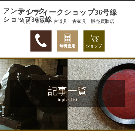
アンティーク
アンティークショップ36号線
ショップ36号線
札幌 骨董品 古道具 古家具 販売買取店
無料査定
ショップ
記事一覧
topics list